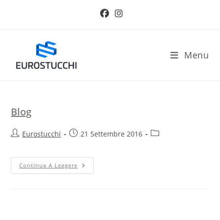
Salta
al
contenuto
Menu
Blog
Autore
Articolo
Categoria
Eurostucchi
21 Settembre 2016
dell'articolo:
pubblicato:
dell'articolo:
Blog
Continua A Leggere