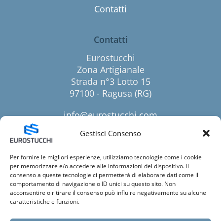
Contatti
Contatti
Eurostucchi
Zona Artigianale
Strada n°3 Lotto 15
97100 - Ragusa (RG)
info@eurostucchi.com
+39 0932 255343
Gestisci Consenso
+39 3534924248
Per fornire le migliori esperienze, utilizziamo tecnologie come i cookie
per memorizzare e/o accedere alle informazioni del dispositivo. Il
Seguici
consenso a queste tecnologie ci permetterà di elaborare dati come il
comportamento di navigazione o ID unici su questo sito. Non
acconsentire o ritirare il consenso può influire negativamente su alcune
caratteristiche e funzioni.