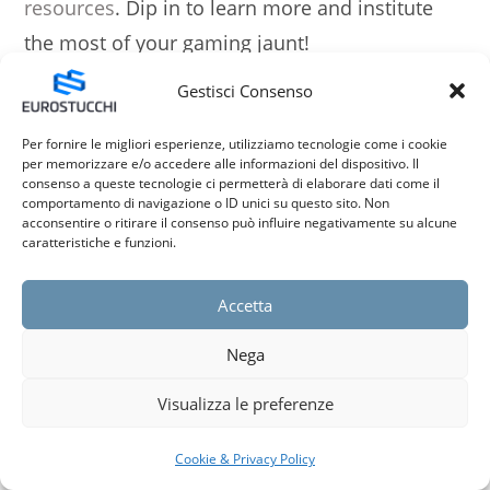
resources
. Dip in to learn more and institute
the most of your gaming jaunt!
Gestisci Consenso
AlexeyBit
Per fornire le migliori esperienze, utilizziamo tecnologie come i cookie
15 NOVEMBRE 2024
RISPONDI
per memorizzare e/o accedere alle informazioni del dispositivo. Il
consenso a queste tecnologie ci permetterà di elaborare dati come il
Looking to explore top-notch extravaganza
comportamento di navigazione o ID unici su questo sito. Non
acconsentire o ritirare il consenso può influire negativamente su alcune
options beyond the usual? Casino enthusiasts
caratteristiche e funzioni.
and stylish players showing can a glimpse of an
preposterous radius of gaming experiences
Accetta
and learn about aristocratic bonuses,
Nega
strategies, and updates in the industry. If you’re
Visualizza le preferenze
kinky hither decision the best online casinos or
long for to curb briefed on the latest trends,
Cookie & Privacy Policy
situation here
. Dive in to learn more and