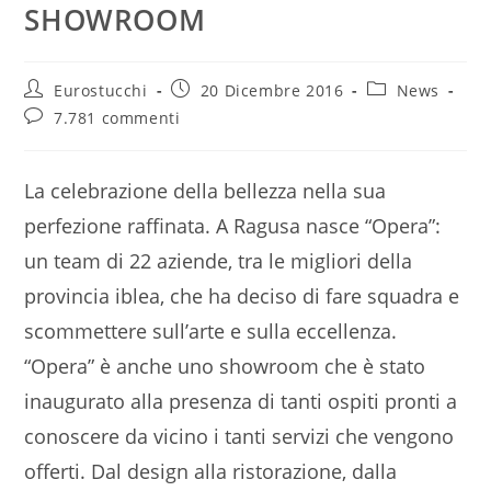
SHOWROOM
Autore
Articolo
Categoria
Eurostucchi
20 Dicembre 2016
News
dell'articolo:
pubblicato:
dell'articolo:
Commenti
7.781 commenti
dell'articolo:
La celebrazione della bellezza nella sua
perfezione raffinata. A Ragusa nasce “Opera”:
un team di 22 aziende, tra le migliori della
provincia iblea,
che ha deciso di fare squadra e
scommettere sull’arte e sulla eccellenza.
“Opera” è anche uno showroom che è stato
inaugurato alla presenza di tanti ospiti pronti a
conoscere da vicino i tanti servizi che vengono
offerti. Dal design alla ristorazione, dalla