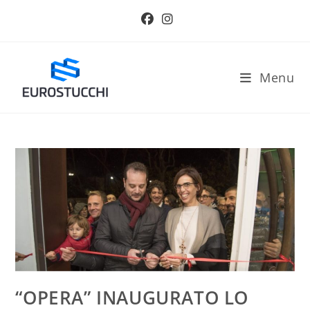
Salta
al
contenuto
Menu
“OPERA” INAUGURATO LO