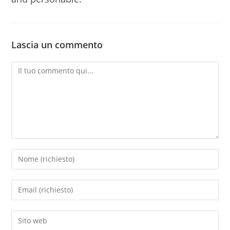
Lascia un commento
Commento
Inserisci
il
tuo
Inserisci
nome
il
o
tuo
Inserisci
nome
indirizzo
l'URL