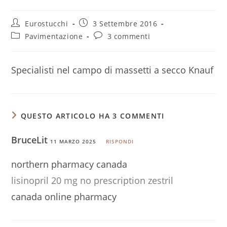
Autore
Articolo
Eurostucchi
3 Settembre 2016
dell'articolo:
pubblicato:
Categoria
Commenti
Pavimentazione
3 commenti
dell'articolo:
dell'articolo:
Specialisti nel campo di massetti a secco Knauf
QUESTO ARTICOLO HA 3 COMMENTI
BruceLit
11 MARZO 2025
RISPONDI
northern pharmacy canada
lisinopril 20 mg no prescription zestril
canada online pharmacy