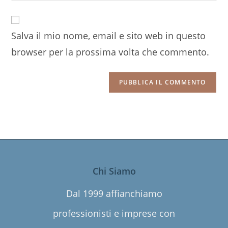
utente
email
del
per
per
sito
commentare
commentare
Salva il mio nome, email e sito web in questo
web
(facoltativo)
browser per la prossima volta che commento.
Chi Siamo
Dal 1999 affianchiamo
professionisti e imprese con